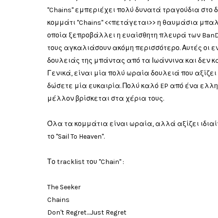
"Chains" εμπεριέχει πολύ δυνατά τραγούδια στο δ
κομμάτι "Chains" <<πετάγεται>> η θαυμάσια μπαλάντ
οποία ξεπροβάλλει η ευαίσθητη πλευρά των BanD
τους αγκαλιάσουν ακόμη περισσότερο. Αυτές οι 
δουλειάς της μπάντας από τα Ιωάννινα και δεν κάν
Γενικά, είναι μία πολύ ωραία δουλειά που αξίζει 
δώσετε μία ευκαιρία. Πολύ καλό EP από ένα ελλην
μέλλον βρίσκεται στα χέρια τους.
Όλα τα κομμάτια είναι ωραία, αλλά αξίζει ιδιαίτερα
το "Sail To Heaven".
Το tracklist του "Chain" :
The Seeker
Chains
Don't Regret....Just Regret