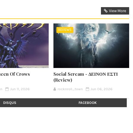
View More
REVIEWS
ueen Of Crows
Social Scream - ΔΕΙΝΟΝ ΕΣΤΙ
(Review)
wn
Jun 11, 2026
rocknroll_town
Jun 06, 2026
DISQUS
FACEBOOK