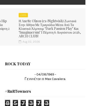
LIVES
ό Hip
Η Anette Olzon (ex-Nightwish) Ζωντανά
ία
Στην Αθήνα Με Τραγούδια Μέσα Από Τα
τάρτη 2
Κλασικά Άλμπουμ ‘Dark Passion Play’ Και
‘Imaginaerum’ I Πέμπτη 6 Αυγούστου 2026,
ARCH CLUB!
Aug 02, 2026
ROCK TODAY
- 04/08/1969 -
Γεννιέται ο Max Cavalera.
#RnRTowners
8
5
7
3
7
3