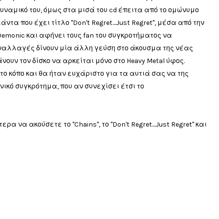
υναμικό του, όμως στα μισά του cd έπειτα από το ομώνυμο
α που έχει τίτλο "Don't Regret....Just Regret", μέσα από την
emonic και αφήνει τους fan του συγκροτήματος να
εναλλαγές δίνουν μία άλλη γεύση στο άκουσμα της νέας
ουν τον δίσκο να αρκείται μόνο στο Heavy Metal ύφος.
το κόπο και θα ήταν ευχάριστο για τα αυτιά σας να της
ικό συγκρότημα, που αν συνεχίσει έτσι το
 να ακούσετε το "Chains", το "Don't Regret....Just Regret" και