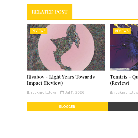
RELATED POST
REVIEWS
REVIEWS
Risabov - Light Years Towards
Temtris - Q
Impact (Review)
(Review)
rocknroll_town
Jul 11, 2026
rocknroll_to
BLOGGER