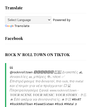
Translate
Powered by
Translate
Facebook
ROCK N' ROLL TOWN ON TIKTOK
@rocknroll.town
🆂🅴🅰🆂🅾🅽 1️⃣6️⃣ Διακοπές 🌊,
συναυλίες 🎫, μπύρες 🍻... τσεκ! ✅️
Επιστρέφουμε πιο δυνατοί, πιο rock, πιο metal
και έτοιμοι για νέα πράγματα! 💥 💻
Πληκτρολογούμε ξανά: www.rocknroll.town -
𝐘𝐎𝐔𝐑 𝐒𝐂𝐄𝐍𝐄. 𝐘𝐎𝐔𝐑 𝐌𝐔𝐒𝐈𝐂. 𝐘𝐎𝐔𝐑 𝐒𝐓𝐎𝐑𝐘. - 🤘🏻
🔥 Εσύ ακόμα να συντονιστείς; 🔥🤘🏻
#RnRT
#RockNRollTown
#SweetSixteen
#Rock
#Metal
♬