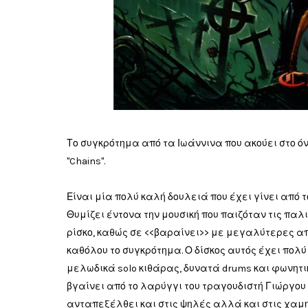
Το συγκρότημα από τα Ιωάννινα που ακούει στο ό
"Chains".
Είναι μία πολύ καλή δουλειά που έχει γίνει από 
Θυμίζει έντονα την μουσική που παιζόταν τις παλι
ρίσκο, καθώς σε <<βαραίνει>> με μεγαλύτερες απ
καθόλου το συγκρότημα. Ο δίσκος αυτός έχει πολύ
μελωδικά solo κιθάρας, δυνατά drums και φωνητι
βγαίνει από το λαρύγγι του τραγουδιστή Γιώργου
ανταπεξέλθει και στις ψηλές αλλά και στις χαμη