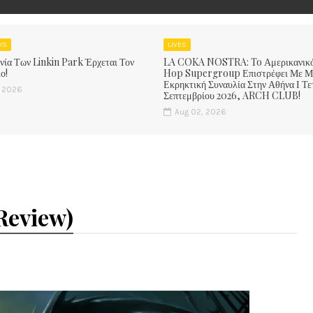
WS
LIVES
νία Των Linkin Park Έρχεται Τον
LA COKA NOSTRA: To Αμερικανικ
ο!
Hop Supergroup Επιστρέφει Με Μ
Εκρηκτική Συναυλία Στην Αθήνα Ι Τε
, 2026
Σεπτεμβρίου 2026, ARCH CLUB!
Aug 02, 2026
Review)