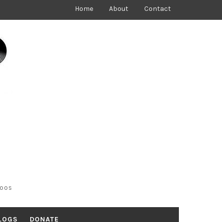
Home
About
Contact
toos
LOGS
DONATE