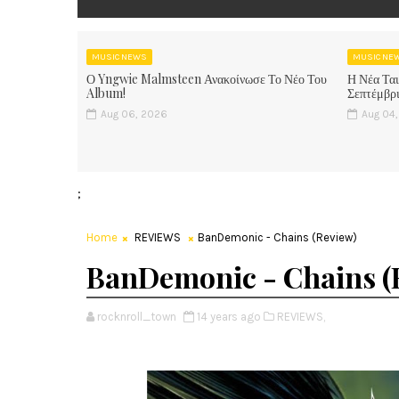
MUSIC NEWS
MUSIC NE
Ο Yngwie Malmsteen Ανακοίνωσε Το Νέο Του
Η Νέα Ται
Album!
Σεπτέμβρι
Aug 06, 2026
Aug 04
;
Home
REVIEWS
BanDemonic - Chains (Review)
BanDemonic - Chains (
rocknroll_town
14 years ago
REVIEWS,