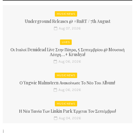
MUSIC NEWS
Underground Releases @ #RnRT / 7th August
Aug 07, 2026
LIVES
Οι Ιταλοί Demidead Live Στην Πάτρα, 5 Σεπτεμβρίου @ Moυσική
Λέσχη….+ Krushya!
Aug 06, 2026
MUSIC NEWS
Ο Yngwie Malmsteen Ανακοίνωσε Το Νέο Του Album!
Aug 06, 2026
MUSIC NEWS
Η Νέα Ταινία Των Linkin Park Έρχεται Τον Σεπτέμβριο!
Aug 04, 2026
;