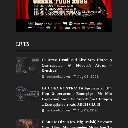
LIVES
Οι Ιταλοί Demidead Live Στην Πάτρα, 5
Σεπτεμβρίου @ Moυσική Λέσχη….+
Krushya!
rocknroll_town
Aug 06, 2026
LA COKA NOSTRA: To Αμερικανικό Hip
Hop Supergroup Επιστρέφει Με Μία
Εκρηκτική Συναυλία Στην Αθήνα Ι Τετάρτη
2 Σεπτεμβρίου 2026, ARCH CLUB!
rocknroll_town
Aug 02, 2026
Η Anette Olzon (ex-Nightwish) Ζωντανά
Στην Αθήνα Με Τραγούδια Μέσα Από Τα