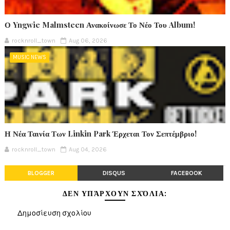
Ο Yngwie Malmsteen Ανακοίνωσε Το Νέο Του Album!
rocknroll_town
Aug 06, 2026
MUSIC NEWS
Η Νέα Ταινία Των Linkin Park Έρχεται Τον Σεπτέμβριο!
rocknroll_town
Aug 04, 2026
BLOGGER
DISQUS
FACEBOOK
ΔΕΝ ΥΠΆΡΧΟΥΝ ΣΧΌΛΙΑ:
Δημοσίευση σχολίου