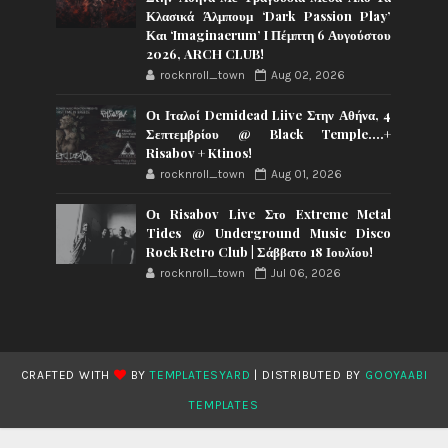
Κλασικά Άλμπουμ ‘Dark Passion Play’
Και ‘Imaginaerum’ I Πέμπτη 6 Αυγούστου
2026, ARCH CLUB!
rocknroll_town
Aug 02, 2026
Οι Ιταλοί Demidead Liive Στην Αθήνα, 4
Σεπτεμβρίου @ Black Temple….+
Risabov + Ktinos!
rocknroll_town
Aug 01, 2026
Οι Risabov Live Στο Extreme Metal
Tides @ Underground Music Disco
Rock Retro Club | Σάββατο 18 Ιουλίου!
rocknroll_town
Jul 06, 2026
CRAFTED WITH
BY
TEMPLATESYARD
| DISTRIBUTED BY
GOOYAABI
TEMPLATES