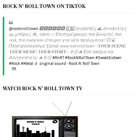
ROCK N' ROLL TOWN ON TIKTOK
@rocknroll.town
🆂🅴🅰🆂🅾🅽 1️⃣6️⃣ Διακοπές 🌊, συναυλίες
🎫, μπύρες 🍻... τσεκ! ✅️ Επιστρέφουμε πιο δυνατοί, πιο
rock, πιο metal και έτοιμοι για νέα πράγματα! 💥 💻
Πληκτρολογούμε ξανά: www.rocknroll.town - 𝐘𝐎𝐔𝐑 𝐒𝐂𝐄𝐍𝐄.
𝐘𝐎𝐔𝐑 𝐌𝐔𝐒𝐈𝐂. 𝐘𝐎𝐔𝐑 𝐒𝐓𝐎𝐑𝐘. - 🤘🏻🔥 Εσύ ακόμα να
συντονιστείς; 🔥🤘🏻
#RnRT
#RockNRollTown
#SweetSixteen
#Rock
#Metal
♬ original sound - Rock N' Roll Town
WATCH ROCK N' ROLL TOWN TV