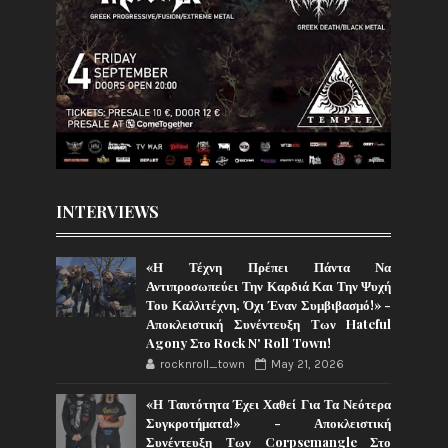
INTERVIEWS
«Η Τέχνη Πρέπει Πάντα Να
Αντιπροσωπεύει Την Καρδιά Και Την Ψυχή
Του Καλλιτέχνη, Όχι Έναν Συμβιβασμό!» -
Αποκλειστική Συνέντευξη Των Hateful
Agony Στο Rock N' Roll Town!
rocknroll_town
May 21, 2026
«Η Ταυτότητα Έχει Χαθεί Για Τα Νεότερα
Συγκροτήματα!» - Αποκλειστική
Συνέντευξη Των Corpsemangle Στο