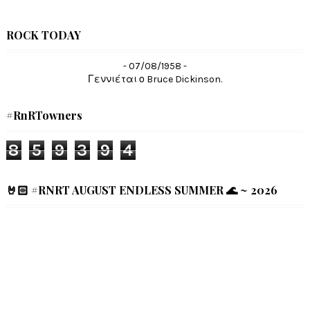
ROCK TODAY
- 07/08/1958 -
Γεννιέται ο Bruce Dickinson.
#RnRTowners
8
5
9
3
9
4
🤘🏻 #RNRT AUGUST ENDLESS SUMMER 🌊 ~ 2026