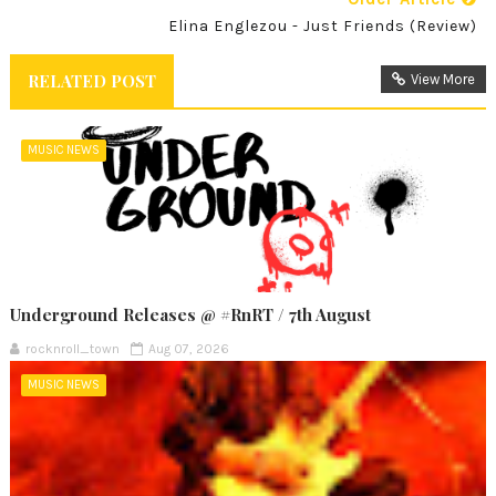
Elina Englezou - Just Friends (Review)
RELATED POST
View More
MUSIC NEWS
Underground Releases @ #RnRT / 7th August
rocknroll_town
Aug 07, 2026
MUSIC NEWS