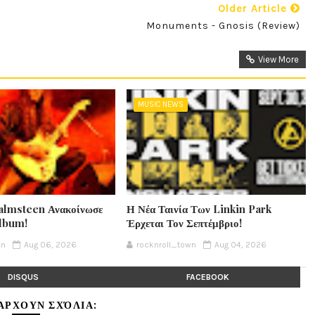
Older Article
Monuments - Gnosis (Review)
View More
MUSIC NEWS
lmsteen Ανακοίνωσε
Η Νέα Ταινία Των Linkin Park
Album!
Έρχεται Τον Σεπτέμβριο!
wn
Aug 06, 2026
rocknroll_town
Aug 04, 2026
DISQUS
FACEBOOK
ΆΡΧΟΥΝ ΣΧΌΛΙΑ: