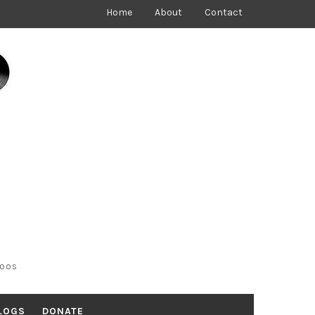
Home
About
Contact
toos
LOGS
DONATE