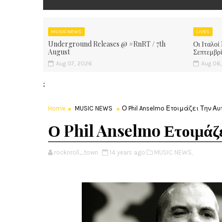
MUSIC NEWS
LIVES
Underground Releases @ #RnRT / 7th
Οι Ιταλοί
August
Σεπτεμβρ
Aug 07, 2026
Aug 06
;
Home
MUSIC NEWS
Ο Phil Anselmo Ετοιμάζει Την Α
Ο Phil Anselmo Ετοιμάζ
rocknroll_town
14 years ago
MUSIC NEWS,