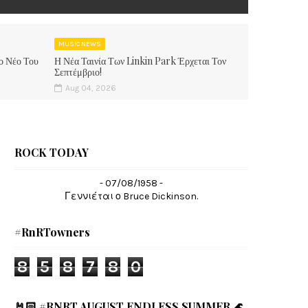
MUSIC NEWS
ο Νέο Του
Η Νέα Ταινία Των Linkin Park Έρχεται Τον
Σεπτέμβριο!
Aug 04, 2026
ROCK TODAY
- 07/08/1958 -
Γεννιέται ο Bruce Dickinson.
#RnRTowners
8
5
8
7
8
0
🤘🏻 #RNRT AUGUST ENDLESS SUMMER 🌊