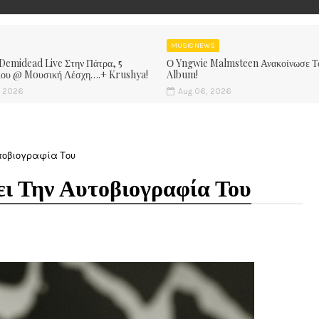
MUSIC NEWS
 Demidead Live Στην Πάτρα, 5
Ο Yngwie Malmsteen Ανακοίνωσε Τ
ίου @ Moυσική Λέσχη….+ Krushya!
Album!
, 2026
Aug 06, 2026
υτοβιογραφία Του
ει Την Αυτοβιογραφία Του