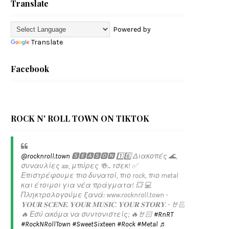
Translate
Powered by
Translate
Facebook
ROCK N' ROLL TOWN ON TIKTOK
@rocknroll.town
🆂🅴🅰🆂🅾🅽 1️⃣6️⃣ Διακοπές 🌊,
συναυλίες 🎫, μπύρες 🍻... τσεκ! ✅️
Επιστρέφουμε πιο δυνατοί, πιο rock, πιο metal
και έτοιμοι για νέα πράγματα! 💥 💻
Πληκτρολογούμε ξανά: www.rocknroll.town -
𝐘𝐎𝐔𝐑 𝐒𝐂𝐄𝐍𝐄. 𝐘𝐎𝐔𝐑 𝐌𝐔𝐒𝐈𝐂. 𝐘𝐎𝐔𝐑 𝐒𝐓𝐎𝐑𝐘. - 🤘🏻
🔥 Εσύ ακόμα να συντονιστείς; 🔥🤘🏻
#RnRT
#RockNRollTown
#SweetSixteen
#Rock
#Metal
♬