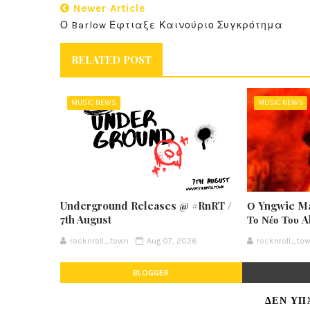
Newer Article
Ο Barlow Έφτιαξε Καινούριο Συγκρότημα
RELATED POST
MUSIC NEWS
MUSIC NEWS
Underground Releases @ #RnRT /
Ο Yngwie Ma
7th August
Το Νέο Του 
rocknroll_town
Aug 07, 2026
rocknroll_to
BLOGGER
ΔΕΝ ΥΠ