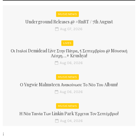
MUSIC NEWS
Underground Releases @ #RnRT / 7th August
Aug 07, 2026
LIVES
Οι Ιταλοί Demidead Live Στην Πάτρα, 5 Σεπτεμβρίου @ Moυσική
Λέσχη….+ Krushya!
Aug 06, 2026
MUSIC NEWS
Ο Yngwie Malmsteen Ανακοίνωσε Το Νέο Του Album!
Aug 06, 2026
MUSIC NEWS
Η Νέα Ταινία Των Linkin Park Έρχεται Τον Σεπτέμβριο!
Aug 04, 2026
;