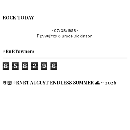
ROCK TODAY
- 07/08/1958 -
Γεννιέται ο Bruce Dickinson.
#RnRTowners
8
5
8
2
9
6
🤘🏻 #RNRT AUGUST ENDLESS SUMMER 🌊 ~ 2026