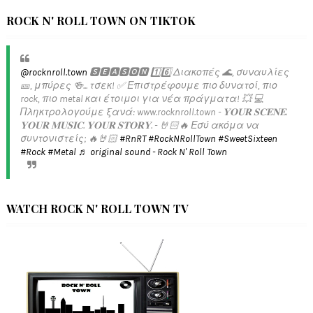
ROCK N' ROLL TOWN ON TIKTOK
@rocknroll.town
🆂🅴🅰🆂🅾🅽 1️⃣6️⃣ Διακοπές 🌊, συναυλίες
🎫, μπύρες 🍻... τσεκ! ✅️ Επιστρέφουμε πιο δυνατοί, πιο
rock, πιο metal και έτοιμοι για νέα πράγματα! 💥 💻
Πληκτρολογούμε ξανά: www.rocknroll.town - 𝐘𝐎𝐔𝐑 𝐒𝐂𝐄𝐍𝐄.
𝐘𝐎𝐔𝐑 𝐌𝐔𝐒𝐈𝐂. 𝐘𝐎𝐔𝐑 𝐒𝐓𝐎𝐑𝐘. - 🤘🏻🔥 Εσύ ακόμα να
συντονιστείς; 🔥🤘🏻
#RnRT
#RockNRollTown
#SweetSixteen
#Rock
#Metal
♬ original sound - Rock N' Roll Town
WATCH ROCK N' ROLL TOWN TV