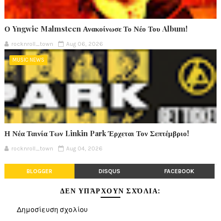
Ο Yngwie Malmsteen Ανακοίνωσε Το Νέο Του Album!
rocknroll_town
Aug 06, 2026
MUSIC NEWS
Η Νέα Ταινία Των Linkin Park Έρχεται Τον Σεπτέμβριο!
rocknroll_town
Aug 04, 2026
BLOGGER
DISQUS
FACEBOOK
ΔΕΝ ΥΠΆΡΧΟΥΝ ΣΧΌΛΙΑ:
Δημοσίευση σχολίου