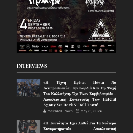
INTERVIEWS
«Η Τέχνη Πρέπει Πάντα Να
Αντιπροσωπεύει Την Καρδιά Και Την Ψυχή
Του Καλλιτέχνη, Όχι Έναν Συμβιβασμό!» -
Αποκλειστική Συνέντευξη Των Hateful
Agony Στο Rock N' Roll Town!
rocknroll_town
May 21, 2026
«Η Ταυτότητα Έχει Χαθεί Για Τα Νεότερα
Συγκροτήματα!» - Αποκλειστική