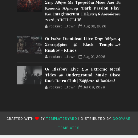
Στην Αθήνα Με Τραγούδια Μέσα Από Τα
Κλασικά Άλμπουμ ‘Dark Passion Play’
Και ‘Imaginaerum’ I Πέμπτη 6 Αυγούστου
2026, ARCH CLUB!
rocknroll_town
Aug 02, 2026
Οι Ιταλοί Demidead Liive Στην Αθήνα, 4
Σεπτεμβρίου @ Black Temple….+
Risabov + Ktinos!
rocknroll_town
Aug 01, 2026
Οι Risabov Live Στο Extreme Metal
Tides @ Underground Music Disco
Rock Retro Club | Σάββατο 18 Ιουλίου!
rocknroll_town
Jul 06, 2026
CRAFTED WITH
BY
TEMPLATESYARD
| DISTRIBUTED BY
GOOYAABI
TEMPLATES