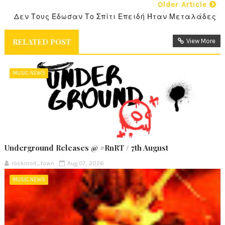
Older Article
Δεν Τους Έδωσαν Το Σπίτι Επειδή Ήταν Μεταλάδες
RELATED POST
View More
MUSIC NEWS
Underground Releases @ #RnRT / 7th August
rocknroll_town
Aug 07, 2026
MUSIC NEWS