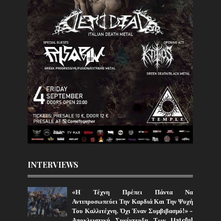
INTERVIEWS
«Η Τέχνη Πρέπει Πάντα Να
Αντιπροσωπεύει Την Καρδιά Και Την Ψυχή
Του Καλλιτέχνη, Όχι Έναν Συμβιβασμό!» -
Αποκλειστική Συνέντευξη Των Hateful