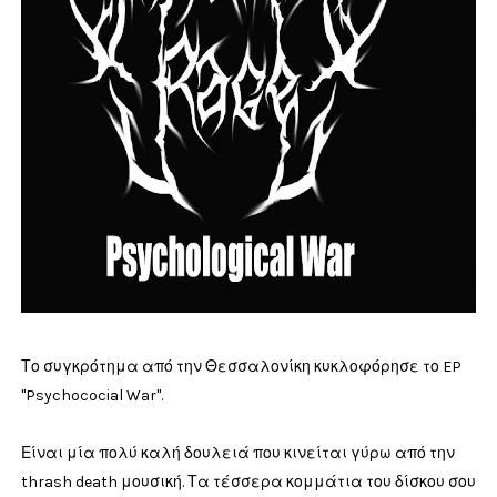
Το συγκρότημα από την Θεσσαλονίκη κυκλοφόρησε το EP
"Psychococial War".
Είναι μία πολύ καλή δουλειά που κινείται γύρω από την
thrash death μουσική. Τα τέσσερα κομμάτια του δίσκου σου