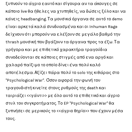
ξυπνούν το άγριο εαυτό και σίγουρα αν τα άκουγες σε
κάποιο live θα ήθελες να χτυπηθείς, να δώσεις ξύλο και να
κάνεις headbanging. Τα μουσικά όργανα σε αυτό το demo
είναι αρκετά καλά συνδυασμένα και οι Inhuman Rage
δείχνουν ότι μπορούν να ελέξουν σε μεγάλο βαθμό την
thrash μουσική που βγάζουν τα όργανα προς τα έξω. Τα
γρήγορα και με επιθετικό χαρακτήρα τραγούδια
συνοδεύονται σε κάποιες στιγμές από ενα αργό και
χαλαρό παίξιμο το οποίο δίνει ένα πολύ καλό
αποτέλεσμα. Αξίζει πάρα πολύ το solo της κιθάρας στο
"Psychological War". Όσον αφορά την φωνή του
τραγουδιστή κινείτε στους ρυθμούς της death και
ταιριάζει <<γάντι>> με όλο αυτό το επιθετικό και άγριο
στυλ του συγκροτήματος. Το EP "Psychological War" θα
ξυπνήσει σε μερικούς το <<άγριο θηρίο>> που έχουν μέσα
τους.