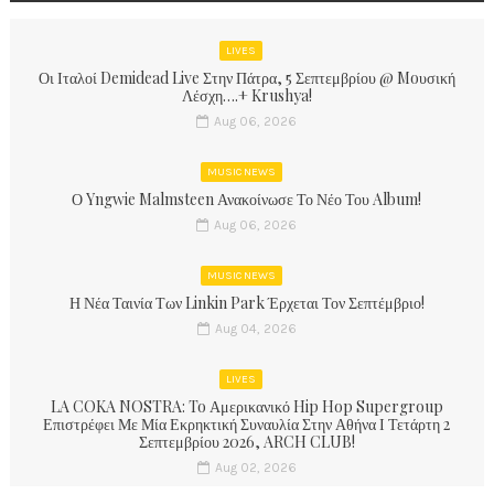
LIVES
Οι Ιταλοί Demidead Live Στην Πάτρα, 5 Σεπτεμβρίου @ Moυσική
Λέσχη….+ Krushya!
Aug 06, 2026
MUSIC NEWS
Ο Yngwie Malmsteen Ανακοίνωσε Το Νέο Του Album!
Aug 06, 2026
MUSIC NEWS
Η Νέα Ταινία Των Linkin Park Έρχεται Τον Σεπτέμβριο!
Aug 04, 2026
LIVES
LA COKA NOSTRA: To Αμερικανικό Hip Hop Supergroup
Επιστρέφει Με Μία Εκρηκτική Συναυλία Στην Αθήνα Ι Τετάρτη 2
Σεπτεμβρίου 2026, ARCH CLUB!
Aug 02, 2026