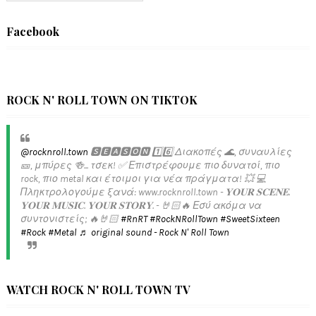
Facebook
ROCK N' ROLL TOWN ON TIKTOK
@rocknroll.town
🆂🅴🅰🆂🅾🅽 1️⃣6️⃣ Διακοπές 🌊, συναυλίες
🎫, μπύρες 🍻... τσεκ! ✅️ Επιστρέφουμε πιο δυνατοί, πιο
rock, πιο metal και έτοιμοι για νέα πράγματα! 💥 💻
Πληκτρολογούμε ξανά: www.rocknroll.town - 𝐘𝐎𝐔𝐑 𝐒𝐂𝐄𝐍𝐄.
𝐘𝐎𝐔𝐑 𝐌𝐔𝐒𝐈𝐂. 𝐘𝐎𝐔𝐑 𝐒𝐓𝐎𝐑𝐘. - 🤘🏻🔥 Εσύ ακόμα να
συντονιστείς; 🔥🤘🏻
#RnRT
#RockNRollTown
#SweetSixteen
#Rock
#Metal
♬ original sound - Rock N' Roll Town
WATCH ROCK N' ROLL TOWN TV