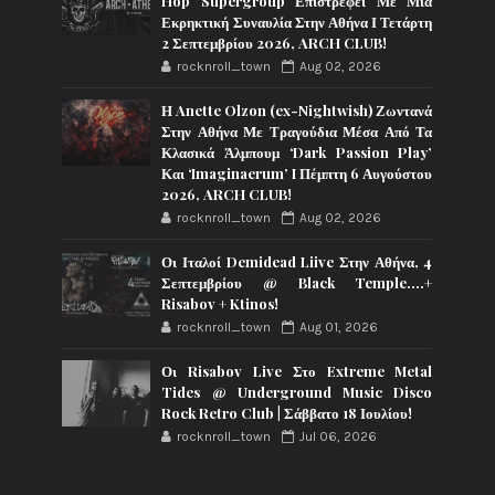
Hop Supergroup Επιστρέφει Με Μία
Εκρηκτική Συναυλία Στην Αθήνα Ι Τετάρτη
2 Σεπτεμβρίου 2026, ARCH CLUB!
rocknroll_town
Aug 02, 2026
Η Anette Olzon (ex-Nightwish) Ζωντανά
Στην Αθήνα Με Τραγούδια Μέσα Από Τα
Κλασικά Άλμπουμ ‘Dark Passion Play’
Και ‘Imaginaerum’ I Πέμπτη 6 Αυγούστου
2026, ARCH CLUB!
rocknroll_town
Aug 02, 2026
Οι Ιταλοί Demidead Liive Στην Αθήνα, 4
Σεπτεμβρίου @ Black Temple….+
Risabov + Ktinos!
rocknroll_town
Aug 01, 2026
Οι Risabov Live Στο Extreme Metal
Tides @ Underground Music Disco
Rock Retro Club | Σάββατο 18 Ιουλίου!
rocknroll_town
Jul 06, 2026