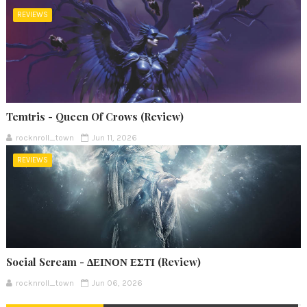
REVIEWS
Temtris - Queen Of Crows (Review)
rocknroll_town
Jun 11, 2026
REVIEWS
Social Scream - ΔΕΙΝΟΝ ΕΣΤΙ (Review)
rocknroll_town
Jun 06, 2026