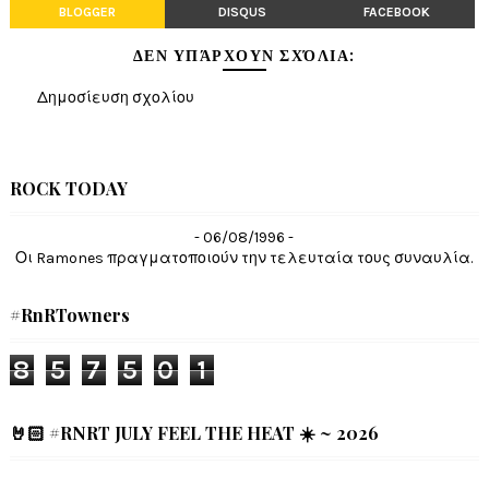
BLOGGER
DISQUS
FACEBOOK
ΔΕΝ ΥΠΆΡΧΟΥΝ ΣΧΌΛΙΑ:
Δημοσίευση σχολίου
ROCK TODAY
- 06/08/1996 -
Οι Ramones πραγματοποιούν την τελευταία τους συναυλία.
#RnRTowners
8
5
7
5
0
1
🤘🏻 #RNRT JULY FEEL THE HEAT ☀️ ~ 2026