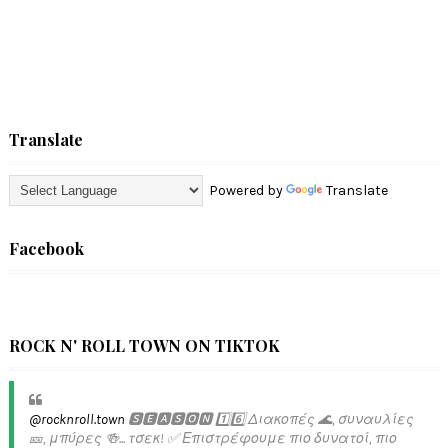
Translate
Powered by
Translate
Facebook
ROCK N' ROLL TOWN ON TIKTOK
@rocknroll.town
🆂🅴🅰🆂🅾🅽 1️⃣6️⃣ Διακοπές 🌊, συναυλίες
🎫, μπύρες 🍻... τσεκ! ✅️ Επιστρέφουμε πιο δυνατοί, πιο