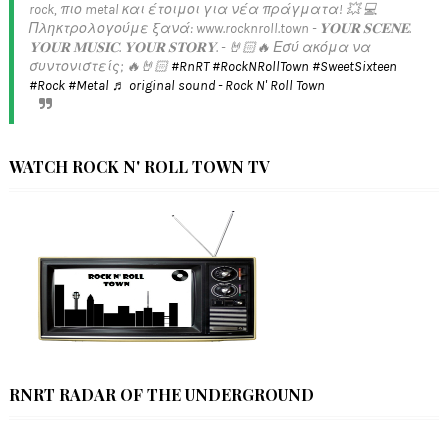
rock, πιο metal και έτοιμοι για νέα πράγματα! 💥 💻
Πληκτρολογούμε ξανά: www.rocknroll.town - 𝐘𝐎𝐔𝐑 𝐒𝐂𝐄𝐍𝐄.
𝐘𝐎𝐔𝐑 𝐌𝐔𝐒𝐈𝐂. 𝐘𝐎𝐔𝐑 𝐒𝐓𝐎𝐑𝐘. - 🤘🏻🔥 Εσύ ακόμα να
συντονιστείς; 🔥🤘🏻
#RnRT
#RockNRollTown
#SweetSixteen
#Rock
#Metal
♬ original sound - Rock N' Roll Town
WATCH ROCK N' ROLL TOWN TV
RNRT RADAR OF THE UNDERGROUND