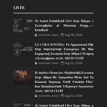
LIVES
Οι Ιταλοί Demidead Live Στην Πάτρα, 5
Σεπτεμβρίου @ Moυσική Λέσχη….+
Krushya!
rocknroll_town
Aug 06, 2026
LA COKA NOSTRA: To Αμερικανικό Hip
Hop Supergroup Επιστρέφει Με Μία
Εκρηκτική Συναυλία Στην Αθήνα Ι Τετάρτη
2 Σεπτεμβρίου 2026, ARCH CLUB!
rocknroll_town
Aug 02, 2026
Η Anette Olzon (ex-Nightwish) Ζωντανά
Στην Αθήνα Με Τραγούδια Μέσα Από Τα
Κλασικά Άλμπουμ ‘Dark Passion Play’
Και ‘Imaginaerum’ I Πέμπτη 6 Αυγούστου
2026, ARCH CLUB!
rocknroll_town
Aug 02, 2026
Οι Ιταλοί Demidead Liive Στην Αθήνα, 4