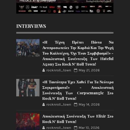
INTERVIEWS
«Η Τέχνη Πρέπει Πάντα Να
Αντιπροσωπεύει Την Καρδιά Και Την Ψυχή
Του Καλλιτέχνη, Όχι Έναν Συμβιβασμό!» -
Αποκλειστική Συνέντευξη Των Hateful
Agony Στο Rock N' Roll Town!
rocknroll_town
May 21, 2026
«Η Ταυτότητα Έχει Χαθεί Για Τα Νεότερα
Συγκροτήματα!» - Αποκλειστική
Συνέντευξη Των Corpsemangle Στο
Rock N' Roll Town!
rocknroll_town
May 14, 2026
Αποκλειστική Συνέντευξη Των Elixir Στο
Rock N' Roll Town!
rocknroll_town
Mar 10, 2026