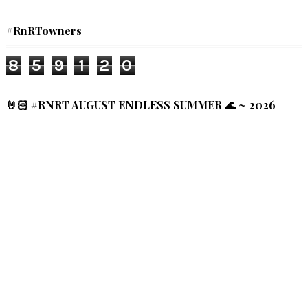
#RnRTowners
8
5
9
1
2
0
🤘🏻 #RNRT AUGUST ENDLESS SUMMER 🌊 ~ 2026