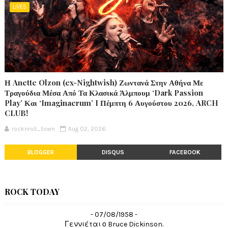
LIVES
Η Anette Olzon (ex-Nightwish) Ζωντανά Στην Αθήνα Με
Τραγούδια Μέσα Από Τα Κλασικά Άλμπουμ ‘Dark Passion
Play’ Και ‘Imaginaerum’ I Πέμπτη 6 Αυγούστου 2026, ARCH
CLUB!
rocknroll_town
Aug 02, 2026
BLOGGER
DISQUS
FACEBOOK
ROCK TODAY
- 07/08/1958 -
Γεννιέται ο Bruce Dickinson.