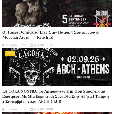
Οι Ιταλοί Demidead Live Στην Πάτρα, 5 Σεπτεμβρίου @
Moυσική Λέσχη….+ Krushya!
rocknroll_town
Aug 06, 2026
LIVES
LA COKA NOSTRA: To Αμερικανικό Hip Hop Supergroup
Επιστρέφει Με Μία Εκρηκτική Συναυλία Στην Αθήνα Ι Τετάρτη
2 Σεπτεμβρίου 2026, ARCH CLUB!
rocknroll_town
Aug 02, 2026