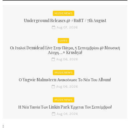
MUSIC NEWS
Underground Releases @ #RnRT / 7th August
Aug 07, 2026
LIVES
Οι Ιταλοί Demidead Live Στην Πάτρα, 5 Σεπτεμβρίου @ Moυσική
Λέσχη….+ Krushya!
Aug 06, 2026
MUSIC NEWS
Ο Yngwie Malmsteen Ανακοίνωσε Το Νέο Του Album!
Aug 06, 2026
MUSIC NEWS
Η Νέα Ταινία Των Linkin Park Έρχεται Τον Σεπτέμβριο!
Aug 04, 2026
;