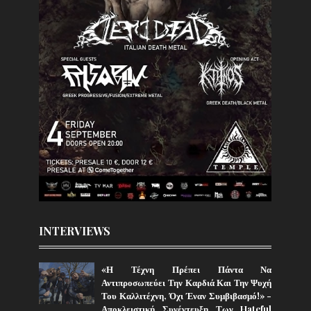
INTERVIEWS
«Η Τέχνη Πρέπει Πάντα Να
Αντιπροσωπεύει Την Καρδιά Και Την Ψυχή
Του Καλλιτέχνη, Όχι Έναν Συμβιβασμό!» -
Αποκλειστική Συνέντευξη Των Hateful