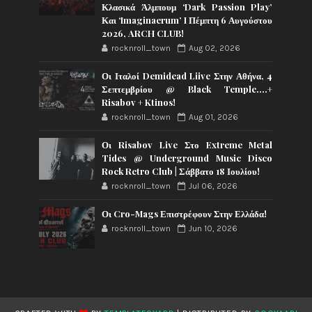
Κλασικά Άλμπουμ ‘Dark Passion Play’
Και ‘Imaginaerum’ I Πέμπτη 6 Αυγούστου
2026, ARCH CLUB!
rocknroll_town
Aug 02, 2026
Οι Ιταλοί Demidead Liive Στην Αθήνα, 4
Σεπτεμβρίου @ Black Temple….+
Risabov + Ktinos!
rocknroll_town
Aug 01, 2026
Οι Risabov Live Στο Extreme Metal
Tides @ Underground Music Disco
Rock Retro Club | Σάββατο 18 Ιουλίου!
rocknroll_town
Jul 06, 2026
Οι Cro-Mags Επιστρέφουν Στην Ελλάδα!
rocknroll_town
Jun 10, 2026