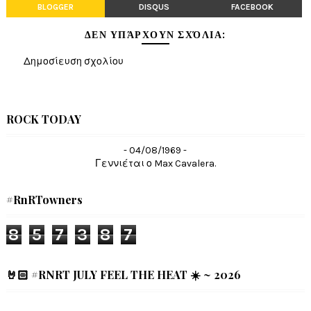
BLOGGER
DISQUS
FACEBOOK
ΔΕΝ ΥΠΆΡΧΟΥΝ ΣΧΌΛΙΑ:
Δημοσίευση σχολίου
ROCK TODAY
- 04/08/1969 -
Γεννιέται ο Max Cavalera.
#RnRTowners
8
5
7
3
8
7
🤘🏻 #RNRT JULY FEEL THE HEAT ☀️ ~ 2026