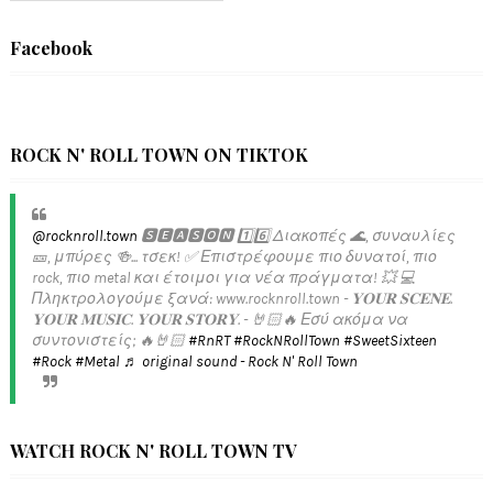
Facebook
ROCK N' ROLL TOWN ON TIKTOK
@rocknroll.town
🆂🅴🅰🆂🅾🅽 1️⃣6️⃣ Διακοπές 🌊, συναυλίες
🎫, μπύρες 🍻... τσεκ! ✅️ Επιστρέφουμε πιο δυνατοί, πιο
rock, πιο metal και έτοιμοι για νέα πράγματα! 💥 💻
Πληκτρολογούμε ξανά: www.rocknroll.town - 𝐘𝐎𝐔𝐑 𝐒𝐂𝐄𝐍𝐄.
𝐘𝐎𝐔𝐑 𝐌𝐔𝐒𝐈𝐂. 𝐘𝐎𝐔𝐑 𝐒𝐓𝐎𝐑𝐘. - 🤘🏻🔥 Εσύ ακόμα να
συντονιστείς; 🔥🤘🏻
#RnRT
#RockNRollTown
#SweetSixteen
#Rock
#Metal
♬ original sound - Rock N' Roll Town
WATCH ROCK N' ROLL TOWN TV