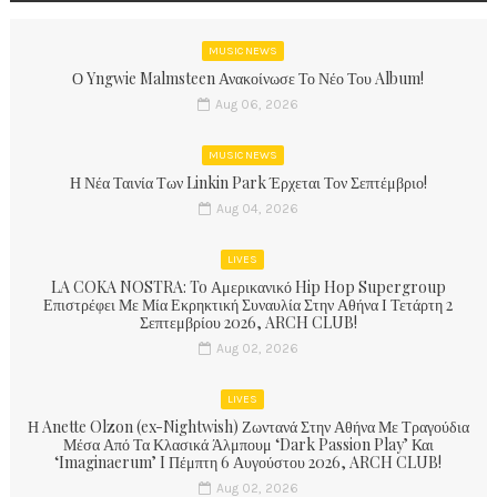
MUSIC NEWS
Ο Yngwie Malmsteen Ανακοίνωσε Το Νέο Του Album!
Aug 06, 2026
MUSIC NEWS
Η Νέα Ταινία Των Linkin Park Έρχεται Τον Σεπτέμβριο!
Aug 04, 2026
LIVES
LA COKA NOSTRA: To Αμερικανικό Hip Hop Supergroup
Επιστρέφει Με Μία Εκρηκτική Συναυλία Στην Αθήνα Ι Τετάρτη 2
Σεπτεμβρίου 2026, ARCH CLUB!
Aug 02, 2026
LIVES
Η Anette Olzon (ex-Nightwish) Ζωντανά Στην Αθήνα Με Τραγούδια
Μέσα Από Τα Κλασικά Άλμπουμ ‘Dark Passion Play’ Και
‘Imaginaerum’ I Πέμπτη 6 Αυγούστου 2026, ARCH CLUB!
Aug 02, 2026