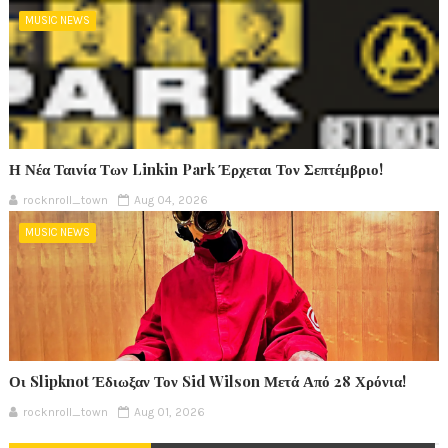
MUSIC NEWS
Η Νέα Ταινία Των Linkin Park Έρχεται Τον Σεπτέμβριο!
rocknroll_town
Aug 04, 2026
MUSIC NEWS
Οι Slipknot Έδιωξαν Τον Sid Wilson Μετά Από 28 Χρόνια!
rocknroll_town
Aug 01, 2026