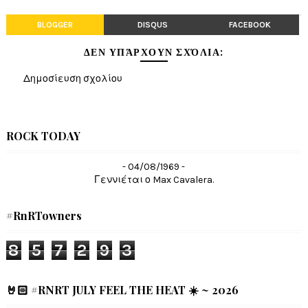
BLOGGER
DISQUS
FACEBOOK
ΔΕΝ ΥΠΆΡΧΟΥΝ ΣΧΌΛΙΑ:
Δημοσίευση σχολίου
ROCK TODAY
- 04/08/1969 -
Γεννιέται ο Max Cavalera.
#RnRTowners
8
5
7
2
9
3
🤘🏻 #RNRT JULY FEEL THE HEAT ☀️ ~ 2026