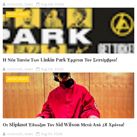
rocknroll_town
Aug 06, 2026
MUSIC NEWS
Η Νέα Ταινία Των Linkin Park Έρχεται Τον Σεπτέμβριο!
rocknroll_town
Aug 04, 2026
MUSIC NEWS
Οι Slipknot Έδιωξαν Τον Sid Wilson Μετά Από 28 Χρόνια!
rocknroll_town
Aug 01, 2026