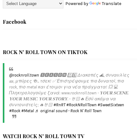
Powered by
Translate
Facebook
ROCK N' ROLL TOWN ON TIKTOK
@rocknroll.town
🆂🅴🅰🆂🅾🅽 1️⃣6️⃣ Διακοπές 🌊, συναυλίες
🎫, μπύρες 🍻... τσεκ! ✅️ Επιστρέφουμε πιο δυνατοί, πιο
rock, πιο metal και έτοιμοι για νέα πράγματα! 💥 💻
Πληκτρολογούμε ξανά: www.rocknroll.town - 𝐘𝐎𝐔𝐑 𝐒𝐂𝐄𝐍𝐄.
𝐘𝐎𝐔𝐑 𝐌𝐔𝐒𝐈𝐂. 𝐘𝐎𝐔𝐑 𝐒𝐓𝐎𝐑𝐘. - 🤘🏻🔥 Εσύ ακόμα να
συντονιστείς; 🔥🤘🏻
#RnRT
#RockNRollTown
#SweetSixteen
#Rock
#Metal
♬ original sound - Rock N' Roll Town
WATCH ROCK N' ROLL TOWN TV