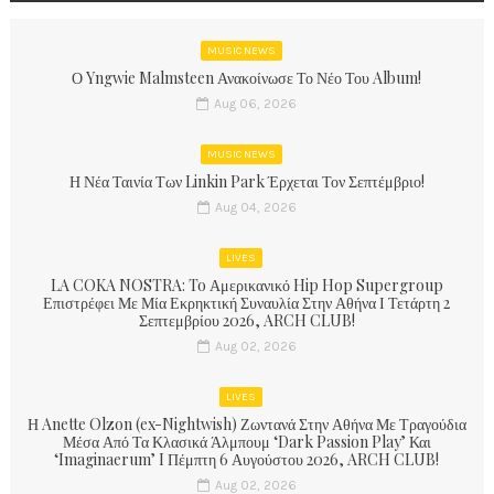
MUSIC NEWS
Ο Yngwie Malmsteen Ανακοίνωσε Το Νέο Του Album!
Aug 06, 2026
MUSIC NEWS
Η Νέα Ταινία Των Linkin Park Έρχεται Τον Σεπτέμβριο!
Aug 04, 2026
LIVES
LA COKA NOSTRA: To Αμερικανικό Hip Hop Supergroup
Επιστρέφει Με Μία Εκρηκτική Συναυλία Στην Αθήνα Ι Τετάρτη 2
Σεπτεμβρίου 2026, ARCH CLUB!
Aug 02, 2026
LIVES
Η Anette Olzon (ex-Nightwish) Ζωντανά Στην Αθήνα Με Τραγούδια
Μέσα Από Τα Κλασικά Άλμπουμ ‘Dark Passion Play’ Και
‘Imaginaerum’ I Πέμπτη 6 Αυγούστου 2026, ARCH CLUB!
Aug 02, 2026