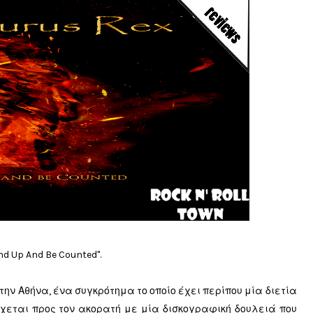
d Up And Be Counted".
 την Αθήνα, ένα συγκρότημα το οποίο έχει περίπου μία διετία
ρχεται προς τον ακορατή με μία δισκογραφική δουλειά που