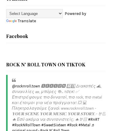
Powered by
Translate
Facebook
ROCK N' ROLL TOWN ON TIKTOK
@rocknroll.town
🆂🅴🅰🆂🅾🅽 1️⃣6️⃣ Διακοπές 🌊,
συναυλίες 🎫, μπύρες 🍻... τσεκ! ✅️
Επιστρέφουμε πιο δυνατοί, πιο rock, πιο metal
και έτοιμοι για νέα πράγματα! 💥 💻
Πληκτρολογούμε ξανά: www.rocknroll.town -
𝐘𝐎𝐔𝐑 𝐒𝐂𝐄𝐍𝐄. 𝐘𝐎𝐔𝐑 𝐌𝐔𝐒𝐈𝐂. 𝐘𝐎𝐔𝐑 𝐒𝐓𝐎𝐑𝐘. - 🤘🏻
🔥 Εσύ ακόμα να συντονιστείς; 🔥🤘🏻
#RnRT
#RockNRollTown
#SweetSixteen
#Rock
#Metal
♬
original sound - Rock N' Roll Town