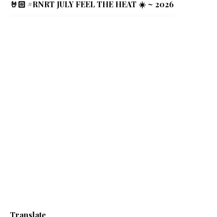
🤘🏻 #RNRT JULY FEEL THE HEAT ☀️ ~ 2026
Translate