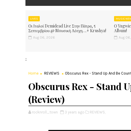
LIVES
MUSIC NE
Οι Ιταλοί Demidead Live Στην Πάτρα, 5
Ο Yngwie
Σεπτεμβρίου @ Moυσική Λέσχη….+ Krushya!
Album!
Aug 06, 2026
Aug 06
;
Home
REVIEWS
Obscurus Rex - Stand Up And Be Count
Obscurus Rex - Stand 
(Review)
rocknroll_town
3 years ago
REVIEWS,