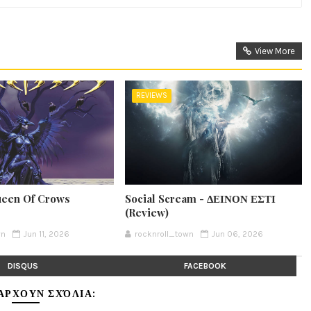
View More
REVIEWS
ueen Of Crows
Social Scream - ΔΕΙΝΟΝ ΕΣΤΙ
(Review)
wn
Jun 11, 2026
rocknroll_town
Jun 06, 2026
DISQUS
FACEBOOK
ΆΡΧΟΥΝ ΣΧΌΛΙΑ: