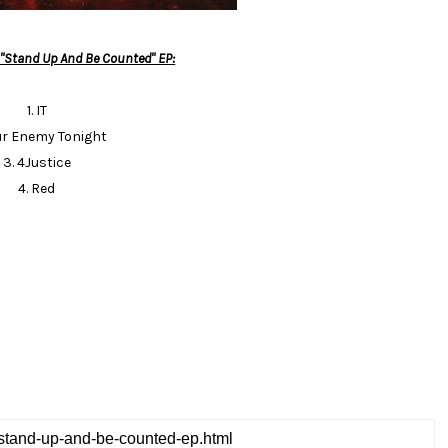
 "Stand Up And Be Counted" EP:
1. IT
our Enemy Tonight
3. 4Justice
4. Red