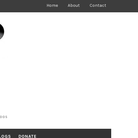
Home
About
Contact
toos
LOGS
DONATE