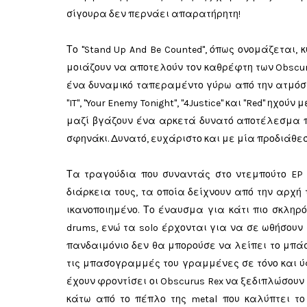
σίγουρα δεν περνάει απαρατήρητη!
Το "Stand Up And Be Counted", όπως ονομάζεται,
μοιάζουν να αποτελούν τον καθρέφτη των Obscur
ένα δυναμικό ταπεραμέντο γύρω από την ατμόσ
"IT", "Your Enemy Tonight", "4Justice" και "Red" ηχο
μαζί βγάζουν ένα αρκετά δυνατό αποτέλεσμα 
σφηνάκι. Δυνατό, ευχάριστο και με μία προδιάθε
Τα τραγούδια που συναντάς στο ντεμπούτο EP 
διάρκεια τους, τα οποία δείχνουν από την αρχ
ικανοποιημένο. Το έναυσμα για κάτι πιο σκληρό,
drums, ενώ τα solo έρχονται για να σε ωθήσουν 
πανδαιμόνιο δεν θα μπορούσε να λείπει το μπάσ
τις μπασογραμμές του γραμμένες σε τόνο και ύφ
έχουν φροντίσει οι Obscurus Rex να ξεδιπλώσουν
κάτω από το πέπλο της metal που καλύπτει το 