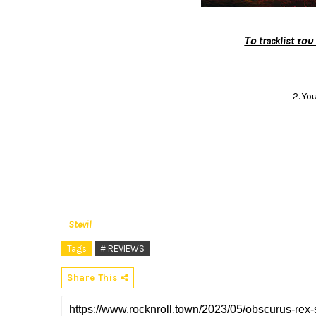
Το tracklist του
2. Y
Stevil
Tags
# REVIEWS
Share This