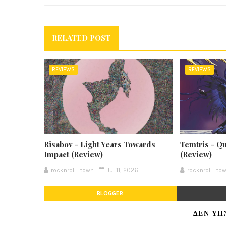
RELATED POST
REVIEWS
REVIEWS
Risabov - Light Years Towards
Temtris - Q
Impact (Review)
(Review)
rocknroll_town
Jul 11, 2026
rocknroll_to
BLOGGER
ΔΕΝ ΥΠ